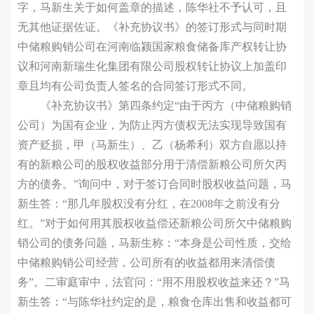
字，马新生关于如何盖章的描述，陈华社不予认可，且
无其他证据佐证。《补充协议书》的签订形式与同时期
中储粮购销公司在河南临颍国家粮食储备库产权转让协
议和河南新瑞生化集团有限公司股权转让协议上加盖印
章且均有公司负责人签名的合同签订形式不同。
《补充协议书》第四条约定“由于丙方（中储粮购销
公司）为国有企业，为防止丙方债权无法实现导致国有
资产贬损，甲（马新生）、乙（杨希利）双方自愿以持
有的新粮公司的股权收益部分用于清偿新粮公司所欠丙
方的债务。”询问中，对于签订合同时股权收益问题，马
新生答：“那几年股权没有分红，在2008年之前没有分
红。”对于如何用其股权收益偿还新粮公司所欠中储粮购
销公司的债务问题，马新生称：“本身是公司性质，交给
中储粮购销公司经营，公司所有的收益都用来清偿债
务”。二审庭审中，法官问：“用不用股权收益来还？”马
新生答：“与陈华社约定的是，粮食仓库出售和收益都可