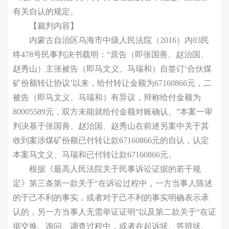
有关自认的规定。
【裁判内容】
内蒙古自治区乌海市中级人民法院（2016）内03民
终478号民事判决书载明：“原告（即张国善、赵治国、
赵秀山）主张被告（即马文义、马瑞和）自签订‘合伙煤
矿份额转让协议’以来，给付转让金额为67160866元，二
被告（即马文义、马瑞和）有异议，辩称给付金额为
80005589元，双方未能就给付金额对账确认。”本案一审
判决基于张国善、赵治国、赵秀山在前述另案中关于其
收到案涉煤矿份额已付转让款67160866元的自认，认定
本案马文义、马瑞和已付转让款67160866元。
根据《最高人民法院关于民事诉讼证据的若干规
定》第三条第一款关于“在诉讼过程中，一方当事人陈述
的于己不利的事实，或者对于己不利的事实明确表示承
认的，另一方当事人无需举证证明”以及第二款关于“在证
据交换、询问、调查过程中，或者在起诉状、答辩状、