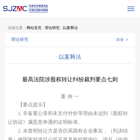
当前位置：
网站首页
-
理论研究
-
以案释法
理论研究
目录
以案释法
最高法院涉股权转让纠纷裁判要点七则
案 例 一
【要点提示】
1. 非备案公章和未支付对价等理由未达到《股权转
让协议》属恶意串通的证明标准。
2. 未查明转让方是否仍系国有企业事实，（判决结
果）使国家对项目公司不再具有控股地位，违反《中华