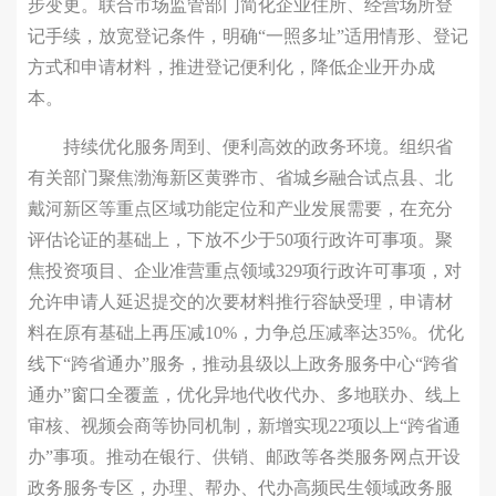
步变更。联合市场监管部门简化企业住所、经营场所登
记手续，放宽登记条件，明确“一照多址”适用情形、登记
方式和申请材料，推进登记便利化，降低企业开办成
本。
持续优化服务周到、便利高效的政务环境。组织省
有关部门聚焦渤海新区黄骅市、省城乡融合试点县、北
戴河新区等重点区域功能定位和产业发展需要，在充分
评估论证的基础上，下放不少于50项行政许可事项。聚
焦投资项目、企业准营重点领域329项行政许可事项，对
允许申请人延迟提交的次要材料推行容缺受理，申请材
料在原有基础上再压减10%，力争总压减率达35%。优化
线下“跨省通办”服务，推动县级以上政务服务中心“跨省
通办”窗口全覆盖，优化异地代收代办、多地联办、线上
审核、视频会商等协同机制，新增实现22项以上“跨省通
办”事项。推动在银行、供销、邮政等各类服务网点开设
政务服务专区，办理、帮办、代办高频民生领域政务服