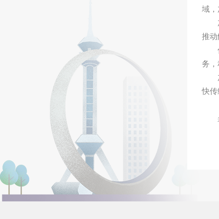
域，
推动
务，
快传