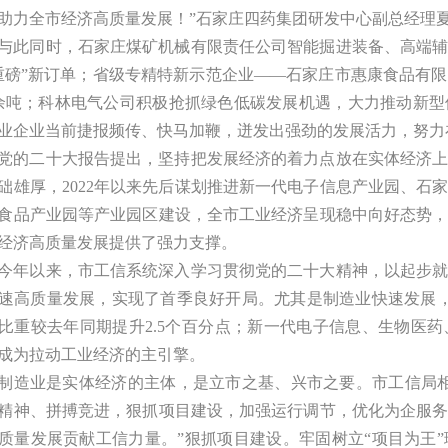
助力全市经济高质量发展！”石家庄四药集团研发中心副总经理
与此同时，石家庄煤矿机械有限责任公司智能掘进装备、高端
重磅”新订单；省级专精特新示范企业——石家庄市惠康食品有限
0余吨；科林电气公司积极抢抓绿色低碳发展机遇，大力推动新
业企业当前捷报频传、快马加鞭，迸发出强劲的发展活力，努力
党的二十大报告提出，坚持把发展经济的着力点放在实体经济
础雄厚，2022年以来先后谋划推进新一代电子信息产业园、石
食品产业园等产业园区建设，全市工业经济呈现稳中向好态势
经济高质量发展提供了强力支撑。
今年以来，市工信系统深入学习贯彻党的二十大精神，以起步
速高质量发展，实现了首季良好开局。尤其是制造业快速发展，一
比重较去年同期提升2.5个百分点；新一代电子信息、生物医
成为拉动工业经济的主引擎。
制造业是实体经济的主体，是立市之基、兴市之要。市工信局
精神、拼搏竞进，狠抓项目建设，加强运行调节，优化为企服
质量发展贡献工信力量。”狠抓项目建设。牢固树立“项目为王