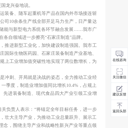
夏国龙兴奋地说。
辅运装备、随车起重机等产品在国内外市场接连斩
公司10余条生产线全部开足马力生产，日产量达
型储能与新型电力系统各环节融合发展……我市广
在各自领域进一步擦亮“石家庄制造”品牌。
上，推进新型工业化，加快建设制造强国。我市工
家庄国际生物医药园、石家庄装备制造产业基地、
在线咨询
，规上工业增加值突破性地实现了两位数增长，为
就是冲刺、开局就是决战的姿态，全力推动工业经
关注微信
季度，制造业增加值同比增长10.4%，占规上
药、先进装备制造、现代食品四大产业引领工业增
建议反馈
相关负责人表示：“将锚定全年目标任务，进一步
返回头部
务，壮大主导产业，为推动工业总量跃升、展示工
”理念，围绕主导产业和战略性新兴产业等重点领