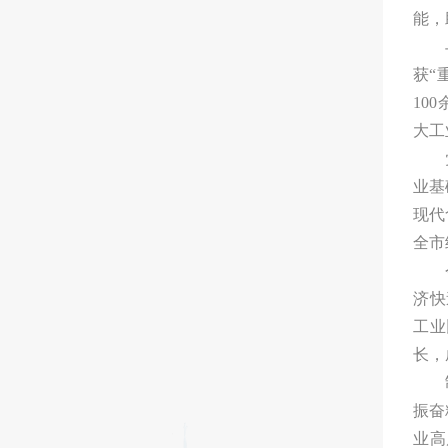
能，
获“
10
大工
业基
现代
全市
济快
工业
长，
振奋
业高