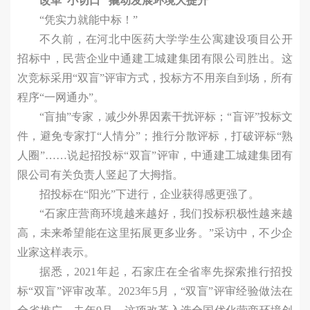
改革“小切口” 撬动发展环境大提升
“凭实力就能中标！”
不久前，在河北中医药大学学生公寓建设项目公开
招标中，民营企业中通建工城建集团有限公司胜出。这
次竞标采用“双盲”评审方式，投标方不用亲自到场，所有
程序“一网通办”。
“盲抽”专家，减少外界因素干扰评标；“盲评”投标文
件，避免专家打“人情分”；推行分散评标，打破评标“熟
人圈”……说起招投标“双盲”评审，中通建工城建集团有
限公司有关负责人竖起了大拇指。
招投标在“阳光”下进行，企业获得感更强了。
“石家庄营商环境越来越好，我们投标积极性越来越
高，未来希望能在这里拓展更多业务。”采访中，不少企
业家这样表示。
据悉，2021年起，石家庄在全省率先探索推行招投
标“双盲”评审改革。2023年5月，“双盲”评审经验做法在