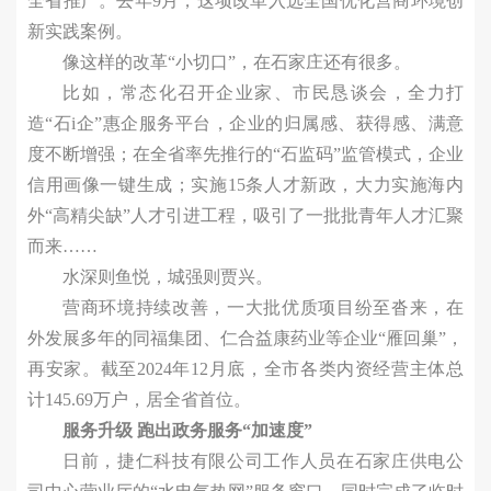
全省推广。去年9月，这项改革入选全国优化营商环境创
新实践案例。
像这样的改革“小切口”，在石家庄还有很多。
比如，常态化召开企业家、市民恳谈会，全力打
造“石i企”惠企服务平台，企业的归属感、获得感、满意
度不断增强；在全省率先推行的“石监码”监管模式，企业
信用画像一键生成；实施15条人才新政，大力实施海内
外“高精尖缺”人才引进工程，吸引了一批批青年人才汇聚
而来……
水深则鱼悦，城强则贾兴。
营商环境持续改善，一大批优质项目纷至沓来，在
外发展多年的同福集团、仁合益康药业等企业“雁回巢”，
再安家。截至2024年12月底，全市各类内资经营主体总
计145.69万户，居全省首位。
服务升级 跑出政务服务“加速度”
日前，捷仁科技有限公司工作人员在石家庄供电公