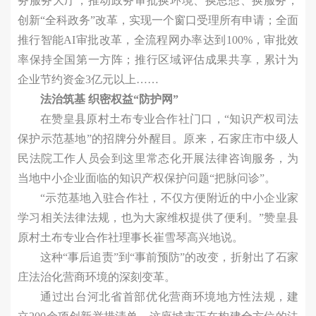
务服务大厅，推动政务审批换环境、换思想、换服务，
创新“全科政务”改革，实现一个窗口受理所有申请；全面
推行智能AI审批改革，全流程网办率达到100%，审批效
率保持全国第一方阵；推行区域评估成果共享，累计为
企业节约资金3亿元以上……
法治筑基 织密权益“防护网”
在赞皇县原村土布专业合作社门口，“知识产权司法
保护示范基地”的招牌分外醒目。原来，石家庄市中级人
民法院工作人员会到这里常态化开展法律咨询服务，为
当地中小企业面临的知识产权保护问题“把脉问诊”。
“示范基地入驻合作社，不仅方便附近的中小企业家
学习相关法律法规，也为大家维权提供了便利。”赞皇县
原村土布专业合作社理事长崔雪琴高兴地说。
这种“事后追责”到“事前预防”的改变，折射出了石家
庄法治化营商环境的深刻变革。
通过出台河北省首部优化营商环境地方性法规，建